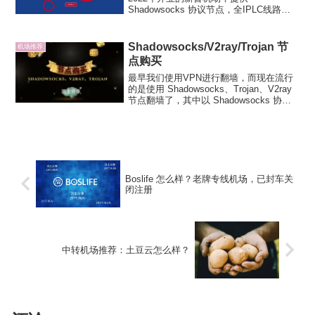
Shadowsocks 协议节点，全IPLC线路，
团队化运营，机场主是外国人。SpeedCat
闪电猫机场注册支持免费试用，支持常见
的 Shadowrocket、C...
Shadowsocks/V2ray/Trojan 节
机场推荐
点购买
最早我们使用VPN进行翻墙，而现在流行
的是使用 Shadowsocks、Trojan、V2ray
节点翻墙了，其中以 Shadowsocks 协议
最早出现最为流行，其他两种协议诞生更
晚，不过都是专用的翻墙协议，使用体验
同样优异。润土分享就分...
Boslife 怎么样？老牌专线机场，已封车关
闭注册
中转机场推荐：土豆云怎么样？