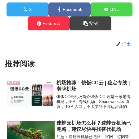
X
Facebook
LINE
Pinterest
复制
润土
推荐阅读
机场推荐：饿饭CC云 | 稳定专线 |
机场推荐
老牌机场
饿饭CC云机场简介饿饭 CC 云是一家老牌
机场，IEPL 专线机场，Shadowsocks 协
议，BGP 入口，不太受到不同运营商的限
制影响使用体验，专业的机场运营团队，
靠谱程度还不错。节点普遍设置了峰值速
度的限制，旨在保证绝大部分用户的稳...
速蛙云机场怎么样？速蛙云机场已
机场推荐
跑路，建议尽快寻找替代机场
注意：速蛙云机场已跑路，官网、订阅皆