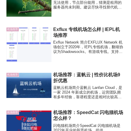
无法使用，节点部分能用，猜测是租用的
服务器尚未到期。建议尽快寻找替代机场
或选择其他翻墙方案，避免失联。速蛙云
机场怎么样？速蛙云机场成立于2020年4月
份，由海外团队运营。速蛙云采用
MPTCP加速技术，翻...
Exflux 专线机场怎么样 | IEPL机
机场推荐
场推荐
Exflux Network 简介EXFLUX Network 机
场创立于2020年，IEPL专线机场，翻墙协
议为Shadowsocks。有游戏专线。支持
Clash、Quantumult X、Shadowrocket、
Surfboard 和...
机场推荐：蓝帆云 | 性价比机场9
机场推荐
折优惠
蓝帆云机场简介蓝帆云 Lanfan Cloud，是
一家 2024 年新成立的机场，运营团队拥
有多年经验，靠谱程度还是相对比较高
的，线路有公网隧道中转和 IPLC 专线，
协议支持 ShadowsocksR 和 Vmess。作
为一家机场新站，蓝...
机场推荐：SpeedCat 闪电猫机场
机场推荐
怎么样？
闪电猫机场简介SpeedCat 闪电猫机场是
2022年开业的新晋机场，提供