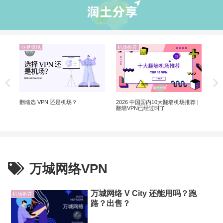
业界资讯
机场推荐
业
非自
5个
软
翻墙选 VPN 还是机场？
2026 中国国内10大翻墙机场推荐 |
翻墙VPN已经过时了
万城网络VPN
万城网络 V City 还能用吗？跑
机场推荐
路？出售？