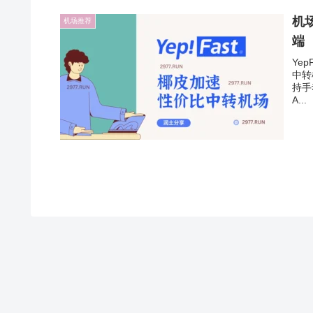
机场
机场推荐
端
Ye
中转
持手
A...