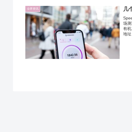
几个
业界资讯
Spe
场测
有机
地址