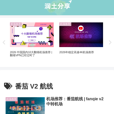
机场推荐
机场推荐
业
解锁
5个
软
2026 中国国内10大翻墙机场推荐 |
2026年稳定高速4K机场推荐
翻墙VPN已经过时了
番茄 V2 航线
机场推荐：番茄航线 | fanqie v2
机场推荐
中转机场