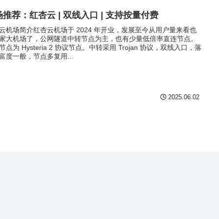
推荐：红杏云 | 双线入口 | 支持按量付费
云机场简介红杏云机场于 2024 年开业，发展至今从用户量来看也
家大机场了，公网隧道中转节点为主，也有少量低倍率直连节点。
节点为 Hysteria 2 协议节点。中转采用 Trojan 协议，双线入口，落
富度一般，节点多复用...
2025.06.02