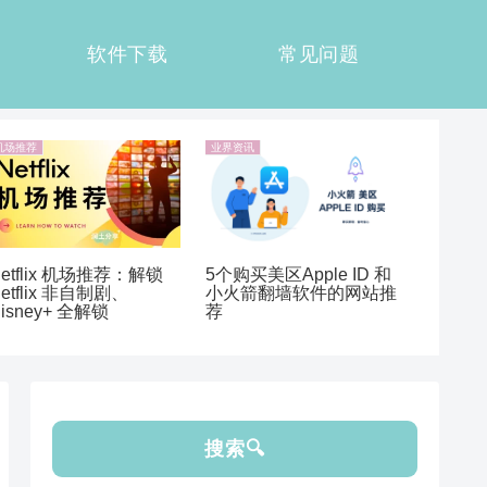
软件下载
常见问题
机场推荐
业界资讯
etflix 机场推荐：解锁
5个购买美区Apple ID 和
etflix 非自制剧、
小火箭翻墙软件的网站推
isney+ 全解锁
荐
搜索🔍