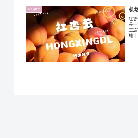
机场
机场推荐
红杏
是一
直连
地丰