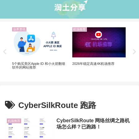
业界资讯
机场推荐
机
Net
制剧
5个购买美区Apple ID 和小火箭翻墙
2026年稳定高速4K机场推荐
软件的网站推荐
CyberSilkRoute 跑路
CyberSilkRoute 网络丝绸之路机
机场推荐
场怎么样？已跑路！