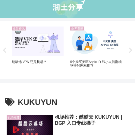
业界资讯
业界资讯
机
解锁
20
翻墙
翻墙选 VPN 还是机场？
5个购买美区Apple ID 和小火箭翻墙
软件的网站推荐
KUKUYUN
机场推荐：酷酷云 KUKUYUN |
机场推荐
BGP 入口专线梯子