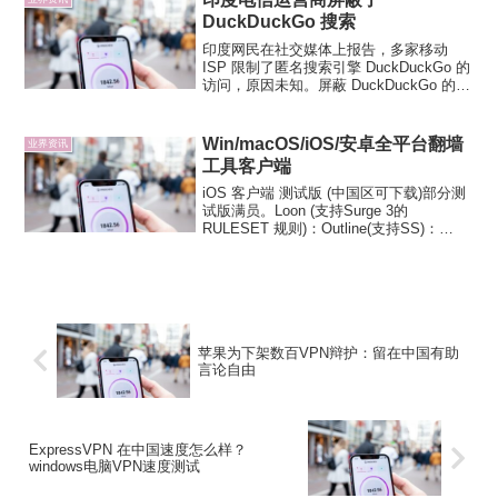
DuckDuckGo 搜索
印度网民在社交媒体上报告，多家移动
ISP 限制了匿名搜索引擎 DuckDuckGo 的
访问，原因未知。屏蔽 DuckDuckGo 的移
动 ISP 包括 Vodafone 4G 、Airtel 和
Reliance Jio 4G 。印度网民...
Win/macOS/iOS/安卓全平台翻墙
业界资讯
工具客户端
iOS 客户端 测试版 (中国区可下载)部分测
试版满员。Loon (支持Surge 3的
RULESET 规则)：Outline(支持SS)：
Kitsunebi(支持SS/Vmess)：A.BIG.T IV：
Potatso Lite：Ban...
苹果为下架数百VPN辩护：留在中国有助
言论自由
ExpressVPN 在中国速度怎么样？
windows电脑VPN速度测试