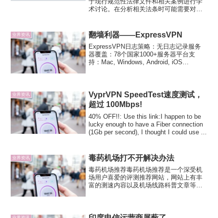
于现行规范性法律文件和相关案例进行学
术讨论。在分析相关法条时可能需要对部
分计算机专业术语进行释义。但本文不涉
及有关“翻墙”的任何技术指导或方法的具体
介绍。另，本文讨论的一切“XXX合法与违
翻墙利器——ExpressVPN
业界资讯
法”问题，分...
ExpressVPN日志策略：无日志记录服务
器覆盖：78个国家1000+服务器平台支
持：Mac, Windows, Android, iOS
(iPhone, iPad, & iPod Touch), Linux,
Chromebook, ...
VyprVPN SpeedTest速度测试，
业界资讯
超过 100Mbps!
40% OFF!!: Use this link:I happen to be
lucky enough to have a Fiber connection
(1Gb per second), I thought I could use ...
毒药机场打不开解决办法
业界资讯
毒药机场推荐毒药机场推荐是一个深受机
场用户喜爱的评测推荐网站，网站上有丰
富的测速内容以及机场线路科普文章等
等。毒药给广大网友提供了多个地区电
信、联通、移动三大电信运营商的测速
图，基本每个宽带的用户都能找到可以参
考的宽带测速。毒药机场官网：毒...
印度电信运营商屏蔽了
业界资讯