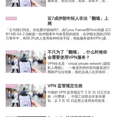
服务器，包含法国，英国，加拿大，意大
利，葡萄牙，荷兰，美国，德国，比利
时，可以自由切换。而且，后续还会推出
更多服务器，可以通过Tunnello...
近7成伊朗年轻人非法「翻墙」上
业界资讯
网
「主与我们同在。你也要封锁他吗?」由Cyrus Farivar用Flickr拍摄 (CC
BY-ND-SA 2.0)根据一份伊朗青年与体育部的报告，在伊朗全国的2350
万青年中，有69.3%的人使用各种科技手段，例如服务器和VPN (虚拟
专...
不只为了「翻墙」 ，什么时候你
业界资讯
会需要使用VPN服务？
VPN全名是「virtual private network (虚拟
私人网路)」，一般是利用外部伺服器进行
网路IP位址转换，借此达成人在异地却能
连入特定国家地区提供服务，或是远端办
公环境内网存取资料，同时在连接过程也
会透过加密等方式确保个人...
VPN 监管规定生效
业界资讯
中国的 VPN 监管规定于 3 月 31 日正式生
效（付费墙）。中国工信部去年发布通
知，从 3 月 31 日起禁止使用未经批准的
VPN。分析人士认为，这将迫使公司和其
他机构在获得批准的、数量有限的 VPN 供
应商中进行选择，包括由中国国有...