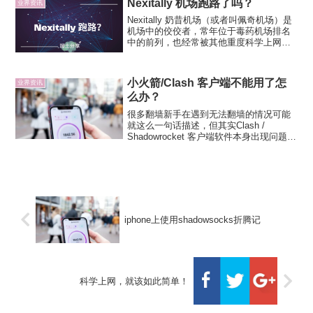
Nexitally 机场跑路了吗？
业界资讯
Nexitally 奶昔机场（或者叫佩奇机场）是
机场中的佼佼者，常年位于毒药机场排名
中的前列，也经常被其他重度科学上网爱
好者推崇，技术实力摆在那里，在线路方
便的投入也是十分舍得，独享唯云专线网
络高达 2Gbps 带宽，以及有高防服务器防
小火箭/Clash 客户端不能用了怎
业界资讯
止被...
么办？
很多翻墙新手在遇到无法翻墙的情况可能
就这么一句话描述，但其实Clash /
Shadowrocket 客户端软件本身出现问题的
情况十分少见，多数情况是翻墙节点的问
题。遇到翻墙节点不能用了怎么办？尝试
Ping 节点翻墙代理软件都有一个测试节
点...
iphone上使用shadowsocks折腾记
科学上网，就该如此简单！