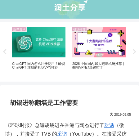
业界资讯
机场推荐
机
非自
20
ChatGPT 国内怎么注册使用？解锁
2026 中国国内10大翻墙机场推荐 |
ChatGPT 注册的机场VPN推荐
翻墙VPN已经过时了
胡锡进称翻墙是工作需要
2019.09.05
《环球时报》总编胡锡进在香港与陶杰进行了
对话
（微
博），并接受了 TVB 的
采访
（YouTube）。在接受采访