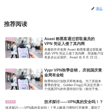
润土
推荐阅读
Avast 称黑客通过窃取雇员的
业界资讯
VPN 凭证入侵了其内网
杀毒软件开发商 Avast 称黑客通过窃取雇
员的 VPN 凭证入侵了其内网，而该账户没
有多步认证保护。Avast 在 9 月 23 日发
现了入侵，它发现的证据显示攻击者对其
基础设施的攻击至少可上溯到今年 5 月 14
日。攻击者获取的账户没...
Vypr VPN秋季促销， 庆祝国庆黄
业界资讯
金周有金蛙
秋季特别计划秋天即将来临。为了庆祝本
赛季的变化，Golden Frog公司决定开展一
个优惠25%的年度特别计划（相当于免费3
个月）。新增服务器位置 索非亚，保加利
亚 沙恩，列支敦士登接下来还会再新增15
个服务器。新的指南添加到了Golden...
技术探讨――VPN真的安全吗！？
业界资讯
技术探讨――VPN真的安全吗！？早上醒来习惯性打开微博，看到了