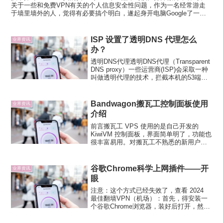
关于一些和免费VPN有关的个人信息安全性问题，作为一名经常游走
于墙里墙外的人，觉得有必要搞个明白，遂起身开电脑Google了一
番，找到了些有关的文章与各位分享。声明：本狼也是这方...
ISP 设置了透明DNS 代理怎么
业界资讯
办？
透明DNS代理透明DNS代理（Transparent
DNS proxy）一些运营商(ISP)会采取一种
叫做透明代理的技术，拦截本机的53端
口，改写所有DNS请求。这个时候，本机
的DNS是不起任何作用的。检查是否被
ISP设置了透明DNS代理...
Bandwagon搬瓦工控制面板使用
业界资讯
介绍
前言搬瓦工 VPS 使用的是自己开发的
KiwiVM 控制面板，界面简单明了，功能也
很丰富易用。对搬瓦工不熟悉的新用户可
能一开始不清楚什么功能去哪里调，可以
通过本文了解下。客户中心搬瓦工主页上
没有“Login”选项，点击“Client Ar...
谷歌Chrome科学上网插件——开
业界资讯
眼
注意：这个方式已经失效了，查看 2024
最佳翻墙VPN（机场）：首先，得安装一
个谷歌Chrome浏览器，装好后打开，然后
看下图找到扩展程序这一栏，然后将开眼
CRX的文件拖到这里面，点击添加扩展程