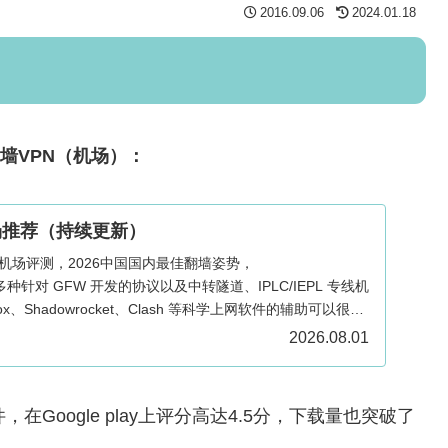
2016.09.06
2024.01.18
翻墙VPN（机场）：
场推荐（持续更新）
与机场评测，2026中国国内最佳翻墙姿势，
n/SS 多种针对 GFW 开发的协议以及中转隧道、IPLC/IEPL 专线机
ox、Shadowrocket、Clash 等科学上网软件的辅助可以很好
ows、Mac、Android、iOS、Apple TV 和路由器多端适
2026.08.01
N软件，在Google play上评分高达4.5分，下载量也突破了
。