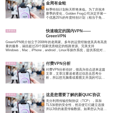
金周有金蛙
秋季特别计划秋天即将来临。为了庆祝本
赛季的变化，Golden Frog公司决定开展一
个优惠25%的年度特别计划（相当于免费3
个月）。新增服务器位置 索非亚，保加利
亚 沙恩，列支敦士登接下来还会再新增15
个服务器。新的指南添加到了Golden...
快速稳定的国内VPN——
业界资讯
GreenVPN
GreenVPN简介创立于2008年的老商家。多年的运营经验使其具有高质
量的服务，涵括超过20个国家优质稳定的线路资源。完美支持
Windows，Mac，iPhone，android，Linux等操作系统，提供系统对应
版本客户端，设置使用非常...
付费VPN分析
业界资讯
付费VPN分析你好，很高兴你点进来这篇
文章，文章注重读者透过信息去思考分
析，所以想无脑看或看图文并茂的可以点
上一页离开，优点、缺点、好、不好、推
荐、不推荐，以上这些或同义字词，绝对
不出现在付费VPN比较分析中，这些字词
使用由读者决定，再来文...
这是您需要了解的新QUIC协议
业界资讯
充分利用传输控制协议（TCP），添加
TLS加密的安全性，然后使它们建立连接
并以3倍的速度传输数据。如果您认为这是
不可能的，那么您还没有听说过QUIC。任