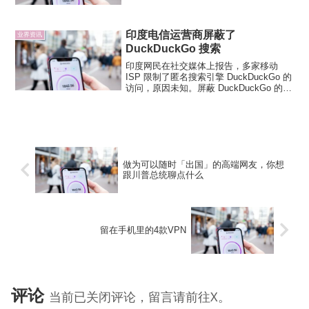
何互联网协议都能做到完美吗？在下面找
到有关QUIC的更多信息。什么是QUIC？
QUIC（...
印度电信运营商屏蔽了
业界资讯
DuckDuckGo 搜索
印度网民在社交媒体上报告，多家移动
ISP 限制了匿名搜索引擎 DuckDuckGo 的
访问，原因未知。屏蔽 DuckDuckGo 的移
动 ISP 包括 Vodafone 4G 、Airtel 和
Reliance Jio 4G 。印度网民...
做为可以随时「出国」的高端网友，你想
跟川普总统聊点什么
留在手机里的4款VPN
评论
当前已关闭评论，留言请前往X。