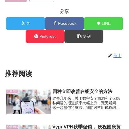
分享
X
Facebook
LINE
Pinterest
复制
润土
推荐阅读
四种立即改善在线安全的方法
业界资讯
过去几年来，关于数字安全漏洞和个人隐
私问题的报道频率大幅上升，毫无疑问，
这一趋势仍将继续。我们时常听说诈骗者
转移到社交媒体，国家将网络攻击作为协
调进攻策略的一部分，以及追踪我们在线
行为的公司挣到了大钱，快速崛起。对这
些事件冷漠对待非常容易，...
Vypr VPN秋季促销， 庆祝国庆黄
业界资讯