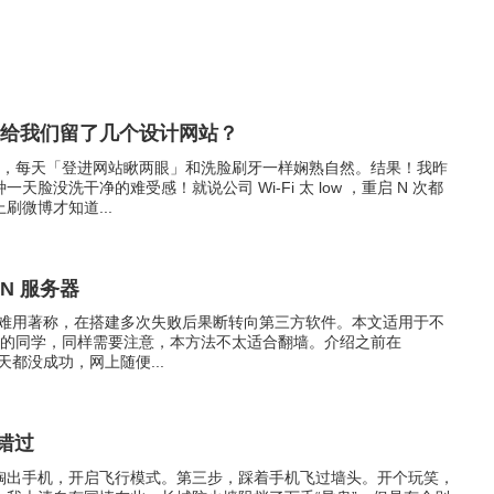
国外还给我们留了几个设计网站？
t 扒图者，每天「登进网站瞅两眼」和洗脸刷牙一样娴熟自然。结果！我昨
脸没洗干净的难受感！就说公司 Wi-Fi 太 low ，重启 N 次都
刷微博才知道...
PN 服务器
强大和难用著称，在搭建多次失败后果断转向第三方软件。本文适用于不
PN 需求的同学，同样需要注意，本方法不太适合翻墙。介绍之前在
半天都没成功，网上随便...
错过
掏出手机，开启飞行模式。第三步，踩着手机飞过墙头。开个玩笑，