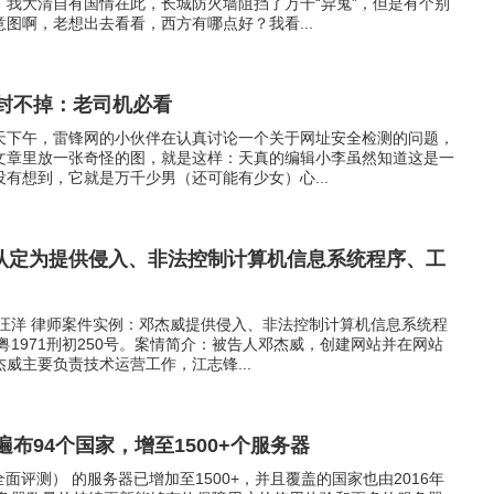
，我大清自有国情在此，长城防火墙阻挡了万千“异鬼”，但是有个别
图啊，老想出去看看，西方有哪点好？我看...
么封不掉：老司机必看
天下午，雷锋网的小伙伴在认真讨论一个关于网址安全检测的问题，
文章里放一张奇怪的图，就是这样：天真的编辑小李虽然知道这是一
有想到，它就是万千少男（还可能有少女）心...
被认定为提供侵入、非法控制计算机信息系统程序、工
 汪洋 律师案件实例：邓杰威提供侵入、非法控制计算机信息系统程
粤1971刑初250号。案情简介：被告人邓杰威，创建网站并在网站
威主要负责技术运营工作，江志锋...
器已遍布94个国家，增至1500+个服务器
（阅读全面评测） 的服务器已增加至1500+，并且覆盖的国家也由2016年