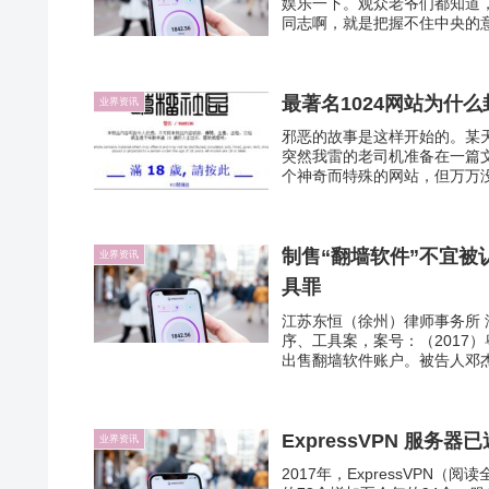
娱乐一下。观众老爷们都知道
同志啊，就是把握不住中央的意
最著名1024网站为什
业界资讯
邪恶的故事是这样开始的。某
突然我雷的老司机准备在一篇
个神奇而特殊的网站，但万万没
制售“翻墙软件”不宜
业界资讯
具罪
江苏东恒（徐州）律师事务所
序、工具案，案号：（2017）
出售翻墙软件账户。被告人邓杰
ExpressVPN 服务
业界资讯
2017年，ExpressVPN