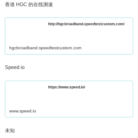
香港 HGC 的在线测速
http://hgcbroadband.speedtestcustom.com/
hgcbroadband.speedtestcustom.com
Speed io
https://www.speed.io/
www.speed.io
未知