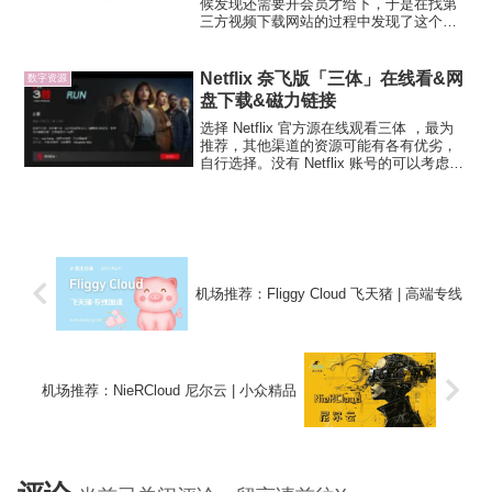
候发现还需要开会员才给下，于是在找第
三方视频下载网站的过程中发现了这个网
站 - Cobalt，甚是惊喜。比较喜欢 Cobalt
的原因是除了支持 Twitter 视频下载之外，
还支持其他多个...
Netflix 奈飞版「三体」在线看&网
数字资源
盘下载&磁力链接
选择 Netflix 官方源在线观看三体 ，最为
推荐，其他渠道的资源可能有各有优劣，
自行选择。没有 Netflix 账号的可以考虑合
租订阅家庭组方案，性价比很高。三体在
线看 Netflix 资源原则上润土不建议从盗版
渠道观看，不过现实是在国...
机场推荐：Fliggy Cloud 飞天猪 | 高端专线
机场推荐：NieRCloud 尼尔云 | 小众精品