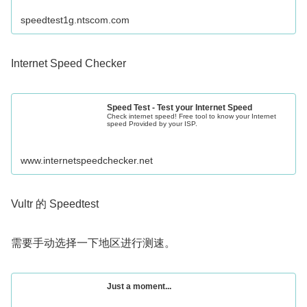
speedtest1g.ntscom.com
Internet Speed Checker
Speed Test - Test your Internet Speed
Check internet speed! Free tool to know your Internet
speed Provided by your ISP.
www.internetspeedchecker.net
Vultr 的 Speedtest
需要手动选择一下地区进行测速。
Just a moment...