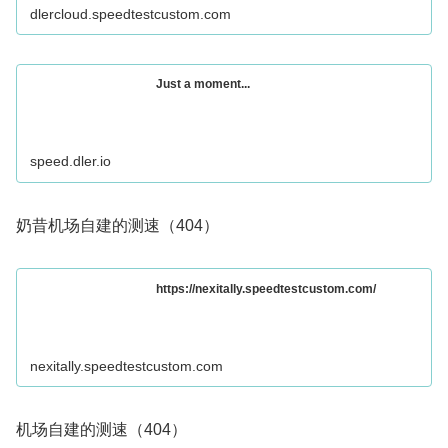
dlercloud.speedtestcustom.com
Just a moment...
speed.dler.io
奶昔机场自建的测速（404）
https://nexitally.speedtestcustom.com/
nexitally.speedtestcustom.com
机场自建的测速（404）