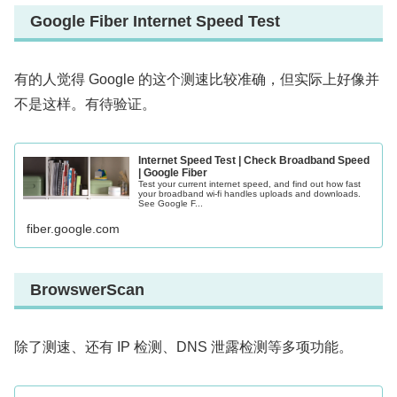
Google Fiber Internet Speed Test
有的人觉得 Google 的这个测速比较准确，但实际上好像并
不是这样。有待验证。
Internet Speed Test | Check Broadband Speed
| Google Fiber
Test your current internet speed, and find out how fast
your broadband wi-fi handles uploads and downloads.
See Google F...
fiber.google.com
BrowswerScan
除了测速、还有 IP 检测、DNS 泄露检测等多项功能。