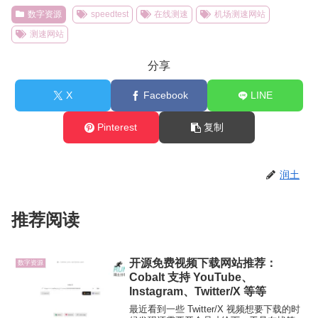
数字资源
speedtest
在线测速
机场测速网站
测速网站
分享
X
Facebook
LINE
Pinterest
复制
润土
推荐阅读
开源免费视频下载网站推荐：
数字资源
Cobalt 支持 YouTube、
Instagram、Twitter/X 等等
最近看到一些 Twitter/X 视频想要下载的时