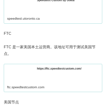
Speedtest Custom by Ookla
speedtest.utoronto.ca
FTC
FTC 是一家美国本土运营商。该地址可用于测试美国节
点。
https://ftc.speedtestcustom.com/
ftc.speedtestcustom.com
美国节点