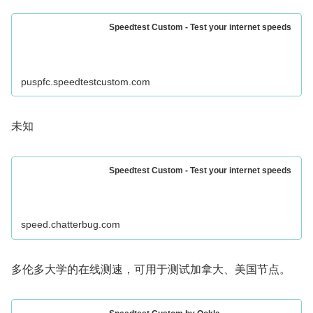
Speedtest Custom - Test your internet speeds
puspfc.speedtestcustom.com
未知
Speedtest Custom - Test your internet speeds
speed.chatterbug.com
多伦多大学的在线测速，可用于测试加拿大、美国节点。