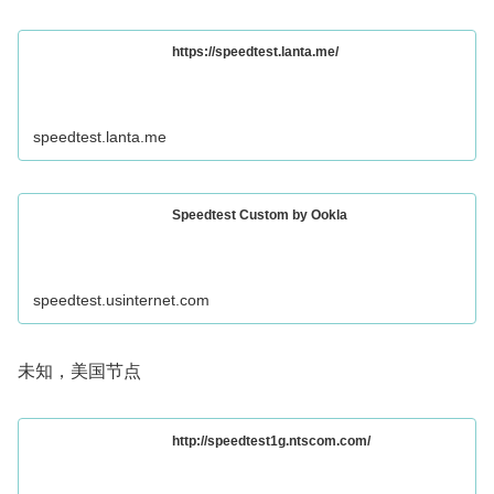
https://speedtest.lanta.me/
speedtest.lanta.me
Speedtest Custom by Ookla
speedtest.usinternet.com
未知，美国节点
http://speedtest1g.ntscom.com/