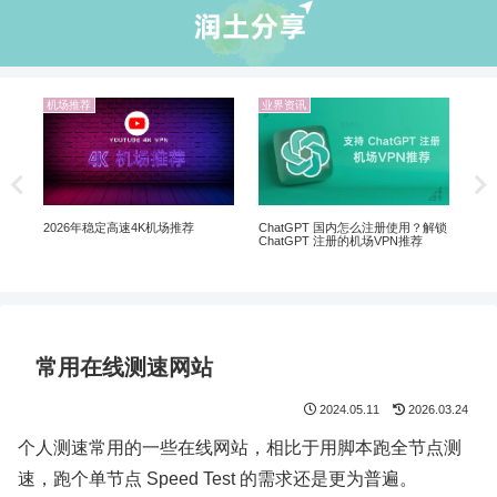
机场推荐
业界资讯
业
5个
软
 |
ChatGPT 国内怎么注册使用？解锁
2026年稳定高速4K机场推荐
ChatGPT 注册的机场VPN推荐
常用在线测速网站
2024.05.11
2026.03.24
个人测速常用的一些在线网站，相比于用脚本跑全节点测
速，跑个单节点 Speed Test 的需求还是更为普遍。