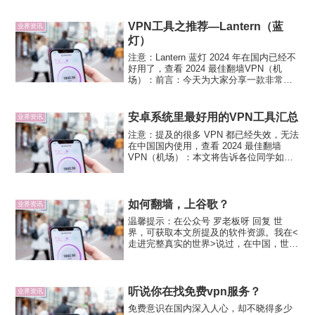
现了入侵，它发现的证据显示攻击者对其
基础设施的攻击至少可上溯到今年 5 月 14
日。攻击者获取的账户没...
VPN工具之推荐—Lantern（蓝
业界资讯
灯）
注意：Lantern 蓝灯 2024 年在国内已经不
好用了，查看 2024 最佳翻墙VPN（机
场）：前言：今天为大家分享一款非常好
用的翻墙软件：Lantern（中文名-蓝灯，据
说是谷歌专门针对中国的网络限制而开发
一款软件），作为一名专业版用...
安卓系统里最好用的VPN工具汇总
业界资讯
注意：提及的很多 VPN 都已经失效，无法
在中国国内使用，查看 2024 最佳翻墙
VPN（机场）：本文将告诉各位同学如何
通过VPN来保护Android手机的隐私安全，
你也许不需要花任何的钱，但免费的VPN
应用也有其不足之处。在Android...
如何翻墙，上谷歌？
业界资讯
温馨提示：在公众号 罗老板呀 回复 世
界，可获取本文所提及的软件资源。我在<
走进完整真实的世界>说过，在中国，世界
是被阉割的。我们看到的东西，是被筛选
好的，只有阳光面，没有黑暗面。然而，
世界是丰满而真实的。对一个事件的评
论，应该有好的坏的积...
听说你在找免费vpn服务？
业界资讯
免费意识在国内深入人心，却不晓得多少