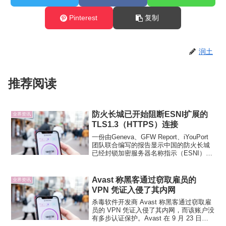
Pinterest
复制
润土
推荐阅读
防火长城已开始阻断ESNI扩展的
业界资讯
TLS1.3（HTTPS）连接
一份由Geneva、GFW Report、iYouPort
团队联合编写的报告显示中国的防火长城
已经封锁加密服务器名称指示（ESNI）。
普通的TLS加密可以隐藏客户端与服务器
之间的内容和URI，而TLS1.3引入了加密
SNI（ESNI），这项...
Avast 称黑客通过窃取雇员的
业界资讯
VPN 凭证入侵了其内网
杀毒软件开发商 Avast 称黑客通过窃取雇
员的 VPN 凭证入侵了其内网，而该账户没
有多步认证保护。Avast 在 9 月 23 日发