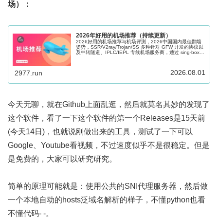
场）：
2026年好用的机场推荐（持续更新）
2026好用的机场推荐与机场评测，2026中国国内最佳翻墙
姿势，SSR/V2ray/Trojan/SS 多种针对 GFW 开发的协议以
及中转隧道、IPLC/IEPL 专线机场服务商，通过 sing-box、
Shadowrocket、Clash 等科学上网软件的辅助可以很好的帮
助访问海外网络，Windows、Mac、Android、iOS、Apple
TV 和路由器多端适用。
2026.08.01
2977.run
今天无聊，就在Github上面乱逛，然后就莫名其妙的发现了
这个软件，看了一下这个软件的第一个Releases是15天前
(今天14日)，也就说刚做出来的工具，测试了一下可以
Google、Youtube看视频，不过速度似乎不是很稳定。但是
是免费的，大家可以研究研究。
简单的原理可能就是：使用公共的SNI代理服务器，然后做
一个本地自动的hosts泛域名解析的样子，不懂python也看
不懂代码- -。