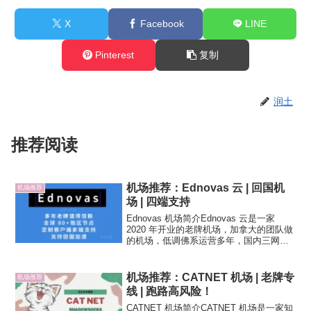
X
Facebook
LINE
Pinterest
复制
润土
推荐阅读
机场推荐：Ednovas 云 | 回国机
机场推荐
场 | 四端支持
Ednovas 机场简介Ednovas 云是一家
2020 年开业的老牌机场，加拿大的团队做
的机场，低调佛系运营多年，国内三网优
化多入口，Vmess 协议支持，IEPL 专线
节点。少有的支持回国加速的机场，有合
作的 EMBY 成人服，另外很...
机场推荐：CATNET 机场 | 老牌专
机场推荐
线 | 跑路高风险！
CATNET 机场简介CATNET 机场是一家知