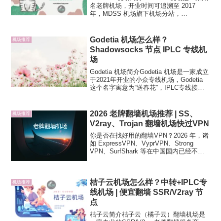
名老牌机场，开业时间可追溯至 2017
年，MDSS 机场旗下机场分站，
Shadowsocks 协议，BGP 入口深港专
线，也有 0.3 低倍率公网隧道转发节点提
供。CATNET 机场在 Wi...
Godetia 机场怎么样？
机场推荐
Shadowsocks 节点 IPLC 专线机
场
Godetia 机场简介Godetia 机场是一家成立
于2021年开业的小众专线机场，Godetia
这个名字寓意为“送春花”，IPLC专线接
入，不过墙，翻墙协议为 Shadowsocks。
支持常见的 Clash、Shadowrocket ...
2026 老牌翻墙机场推荐 | SS、
机场推荐
V2ray、Trojan 翻墙机场快过VPN
你是否在找好用的翻墙VPN？2026 年，诸
如 ExpressVPN、VyprVPN、Strong
VPN、SurfShark 等在中国国内已经不再
好用，如果你的VPN经常掉线、卡顿，不
妨尝试一下新一代翻墙方案——翻墙机场
梯子。目前比较流行...
桔子云机场怎么样？中转+IPLC专
机场推荐
线机场 | 便宜翻墙 SSR/V2ray 节
点
桔子云简介桔子云（橘子云）翻墙机场是