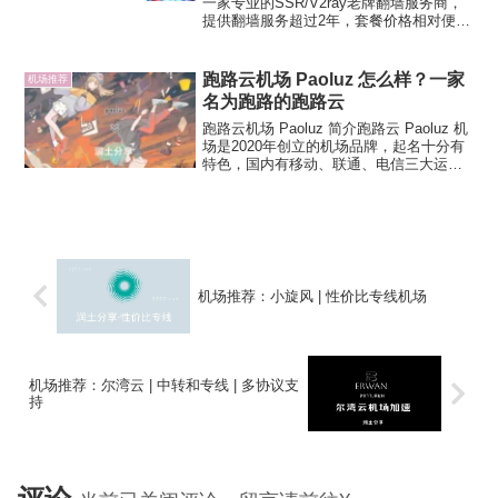
一家专业的SSR/V2ray老牌翻墙服务商，
提供翻墙服务超过2年，套餐价格相对便
宜，有国内CN2/BGP中转接入和IPLC内网
专线节点。桔子云机场早期为免费公益翻
墙机场，后期逐渐转为付费翻墙服务商，
跑路云机场 Paoluz 怎么样？一家
机场推荐
提供更...
名为跑路的跑路云
跑路云机场 Paoluz 简介跑路云 Paoluz 机
场是2020年创立的机场品牌，起名十分有
特色，国内有移动、联通、电信三大运营
商的入口，中转、专线过境，支持
Shadowsocks（R）和 Trojan 双协议，注
册需要使用邀请码。订阅...
机场推荐：小旋风 | 性价比专线机场
机场推荐：尔湾云 | 中转和专线 | 多协议支
持