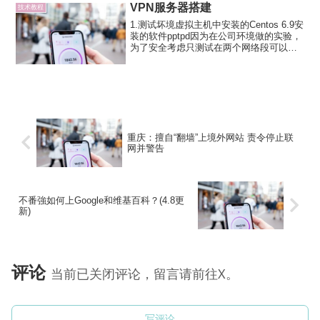
本文建议在电脑端打开，方便实操。三步
VPN服务器搭建
技术教程
教你怎样搭建Shado...
1.测试坏境虚拟主机中安装的Centos 6.9安
装的软件pptpd因为在公司环境做的实验，
为了安全考虑只测试在两个网络段可以正
常登录，没有测试互联网的登录.。如果这
个环境可以，那么远程互联网登录，不过
将另一个网段改成公网IP地址就可以
了，...
重庆：擅自“翻墙”上境外网站 责令停止联
网并警告
不番強如何上Google和维基百科？(4.8更
新)
评论
当前已关闭评论，留言请前往X。
写评论