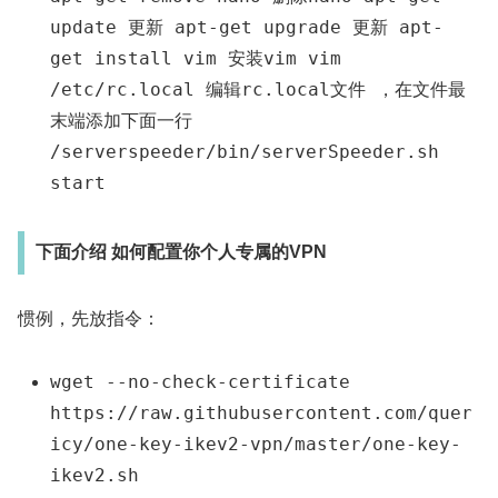
update 更新 apt-get upgrade 更新 apt-
get install vim 安装vim vim
/etc/rc.local 编辑rc.local文件 ，在文件最
末端添加下面一行
/serverspeeder/bin/serverSpeeder.sh
start
下面介绍 如何配置你个人专属的VPN
惯例，先放指令：
wget --no-check-certificate
https://raw.githubusercontent.com/quer
icy/one-key-ikev2-vpn/master/one-key-
ikev2.sh