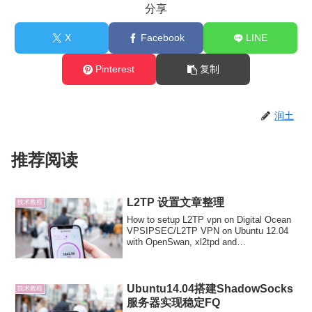
分享
X
Facebook
LINE
Pinterest
复制
润土
推荐阅读
L2TP 设置文章整理
技术教程
How to setup L2TP vpn on Digital Ocean
VPSIPSEC/L2TP VPN on Ubuntu 12.04
with OpenSwan, xl2tpd and
pppL2TP/IPSec VPN Set...
Ubuntu14.04搭建ShadowSocks
技术教程
服务器实现稳定FQ