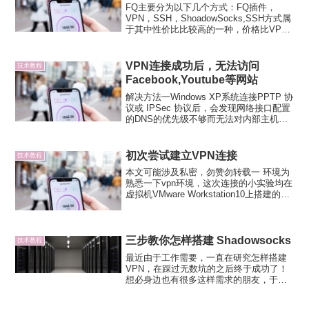
FQ主要分为以下几个方式：FQ插件，
VPN，SSH，ShoadowSocks,SSH方式属
于其中性价比比较高的一种，价格比VPN
便宜的多，稳定性也比较好。并且可以设
置全局代理和局部代理，非常方便。
VPN，坑爹的主，价格贵，经常掉线，山
VPN连接成功后，无法访问
技术教程
寨厂商...
Facebook,Youtube等网站
解决方法一Windows XP系统连接PPTP 协
议或 IPSec 协议后，会发现网络接口配置
的DNS的优先级不够而无法对内部主机进
行解析（Windows 7系统不存在此问
题）。如果你系统设置的默认DNS服务器
是国内DNS服务器，就会导致虽...
初次尝试建立VPN连接
技术教程
本文可能涉及私密，勿赞勿转载一 环境为
熟悉一下vpn环境，这次连接的小实验均在
虚拟机VMware Workstation10上搭建的环
境VPN:Debian6 2.6.32-5-amd64WSG:~#
uname -r2.6.32-5-am...
三步教你怎样搭建 Shadowsocks
技术教程
最近由于工作需要，一直在研究怎样搭建
VPN，在踩过无数坑的之后终于成功了！
想必身边也有很多这样需求的朋友，于是
就想写篇详细的教程帮帮大家，整个操作
过程其实挺简单的，保证大家一学就会。