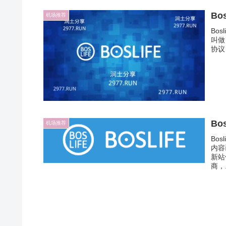
B
机场推荐
Bo
叫做
协议
Bo
机场推荐
Bo
内容
新站
商，.