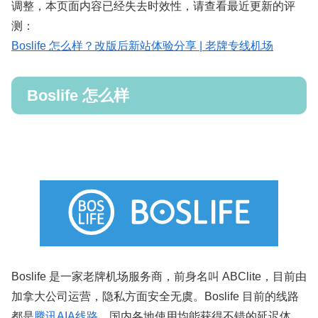
调整，本页面内容已经失去时效性，请查看最近更新的评
测：
Boslife 怎么样？改版后新站体验分享 | 老牌专线机场
Boslife 怎么样
Boslife 是一家老牌机场服务商，前身名叫 ABClite，目前由
加拿大公司运营，隐私方面安全无虞。Boslife 目前的线路
都是
腾讯AIA线路
，国内各地使用均能获得不错的延迟体