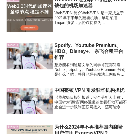
钱包的机场加速器
Web3VPN 简介Web3VPN 是一家成立于
2021年下半年的翻墙机场，早期采用
Trojan 协议，后协议切换为
Shadowsocks，有隧道中转和 IPLC 专线
节点提供。注册可免费试用1天。Web3 加
速器在 2024 年 1月...
Spotify、Youtube Premium、
业界资讯
HBO、Disney+、 奈飞合租平台
推荐
想必能看到这篇文章的同学肯定都知道
Netflix、Spotify、Youtube Premium 分别
是什么了吧，并且已经有魔法上网服务，
可以解锁这些网站。Netflix 是世界上最流
行的流媒体平台之一，提供了海量的电
影、电视节目资源，包...
中国整顿 VPN 引发驻华机构担忧
业界资讯
《华尔街日报》报道，安全分析人士称，
中国针对“翻墙”网络通道的整顿行动可能不
止会进一步限制互联网接入，还可能令外
国公司的电子邮件和数据传输更容易受到
政府的监控。中国工业和信息化部去年发
布通知，从 3 月 31 日起禁止使用未经批
准的 VPN...
为什么2024年不再推荐国内翻墙
业界资讯
用户使用 ExpressVPN？