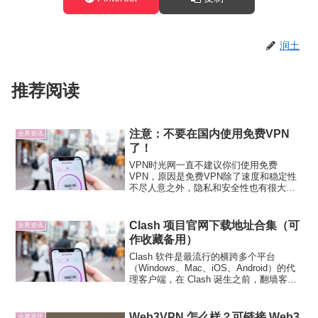
润土
推荐阅读
注意：不要在国内使用免费VPN
业界资讯
了！
VPN时光网一直不建议你们使用免费
VPN，原因是免费VPN除了速度和稳定性
不尽人意之外，隐私和安全性也有很大的
问题。根据最新的一个关于免费VPN的调
查报告，也正说明了免费VPN大都不是很
可靠。该报告显示，全球30个最受欢迎的
Clash 项目官网下载地址合集（可
业界资讯
VPN应用程序中...
作收藏备用）
Clash 软件是最流行的横跨多个平台
（Windows、Mac、iOS、Android）的代
理客户端，在 Clash 诞生之前，翻墙客户
端并未「一统天下」，也就造成了很多问
题，不同系统上使用不同的订阅/配置，十
分繁琐，尤其是对新手十分不友好...
Web3VPN 怎么样？可链接 Web3
业界资讯