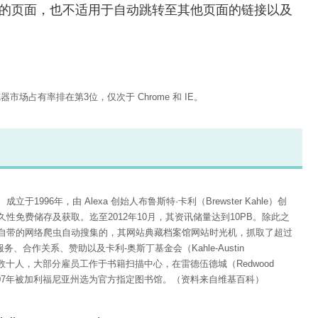
上没有快照的页面，也不适用于自动跳转至其他页面的链接以及
全球浏览器市场占有率排在第3位，仅次于 Chrome 和 IE。
立于1996年，由 Alexa 创始人布鲁斯特·卡利（Brewster Kahle）创
免费储存及获取。迄至2012年10月，其资讯储量达到10PB。除此之
自带的网络爬虫自动搜集的，其网站典藏档案馆网站时光机，抓取了超过
、合作关系、赞助以及卡利-奥斯丁基金会（Kahle-Austin
有数十人，大部分雇员工作于书籍扫描中心，在雷德伍德城（Redwood
007年被加利福尼亚州选为官方指定图书馆。（资料来自维基百科）