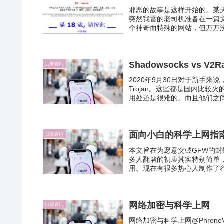
邪恶的故事是这样开始的。某
突然我雷的老司机准备在一篇
个神奇而特殊的网站，但万万没
Shadowsocks vs V2
业界资讯
2020年9月30日对于新手来说，
Trojan。这些都是国内比
用处还是很难的。而且他们之间
面向小白的科学上网指
业界资讯
本文旨在为愿意突破GFW的
多人翻墙的初衷其实特别简单
用。现在有很多热心人制作了谷
网络加密与科学上网
业界资讯
网络加密与科学上网@Phreno