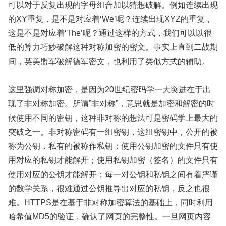
可以对于反复出现的字母组合加以猜想破解。例如连续出现
的XY重复，是不是对应着‘We’呢？连续出现XYZ的重复，
这是不是对应着‘The’呢？通过这样的方式，我们可以以很
低的算力巧妙破解这种对称加密的密文。事实上直到二战期
间，英美盟军破解德军密文，也利用了类似方式的辅助。
这里强调对称加密，是因为20世纪密码学一大突进在于出
现了非对称加密。所谓”非对称”，意思就是加密和解密的时
候使用不同的密钥，这种非对称的想法可是密码学上最大的
突破之一。非对称密码有一组密钥，这组密钥中，公开的被
称为公钥，私有的被称作私钥；使用公钥加密的文件只有使
用对应的私钥才能解开；使用私钥加密（签名）的文件只有
使用对应的公钥才能解开；每一对公钥和私钥之间有着严谨
的数学关系，很难通过公钥推导出对应的私钥，反之也很
难。HTTPS是在基于非对称加密算法的基础上，同时利用
哈希值MD5的验证，确认了网页的完整性。一旦网页内容