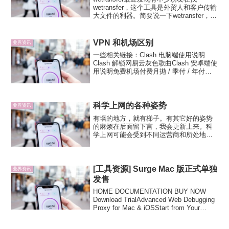
wetransfer，这个工具是外贸人和客户传输
大文件的利器。简要说一下wetransfer，免
费传超大文件，50G空间，允许最大单文
件2G，输入自己的邮箱和对方的邮箱，点
上传文件后，对方邮箱将收到...
VPN 和机场区别
业界资讯
一些相关链接：Clash 电脑端使用说明
Clash 解锁网易云灰色歌曲Clash 安卓端使
用说明免费机场付费月抛 / 季付 / 年付订
阅分享订阅链接转换机场购买指南【硬核
翻墙 / 科学上网】系列视频一些免费的傻
瓜式 VPN（不推荐）上万节点...
科学上网的各种姿势
业界资讯
有墙的地方，就有梯子。有其它好的姿势
的麻烦在后面留下言，我会更新上来。科
学上网可能会受到不同运营商和所处地区
的影响。复制粘贴科学上网Hosts电脑的
Hosts 文件, Windows 路径：
“C:\WINDOWS\system32\dr...
[工具资源] Surge Mac 版正式单独
业界资讯
发售
HOME DOCUMENTATION BUY NOW
Download TrialAdvanced Web Debugging
Proxy for Mac & iOSStart from Your
MenubarWorking quietl...