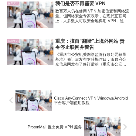
我们是否不再需要 VPN
业界资讯
数百万人仍在使用 VPN 加密位置和网络流
量。但网络安全专家表示，在现代互联网
上，大多数人可以安全地弃用 VPN，这要
归功于加密技术的广泛使用使公共网络连
接的安全风险大大降低。加州大学伯克利
分校的网络安全讲师 Nicholas Weaver...
重庆：擅自“翻墙”上境外网站 责
业界资讯
令停止联网并警告
《重庆市公安机关网络监管行政处罚裁量
基准》修订后发布罗薛梅昨日，市政府公
众信息网发布了修订后的《重庆市公安机
关网络监管行政处罚裁量基准》。自2016
年7月27日起施行，有效期至2021年7月26
日。对故意输入计算机病毒、有害数据
的，初次违法...
Cisco AnyConnect VPN Windows/Android
平台客户端使用教程
ProtonMail 推出免费 VPN 服务