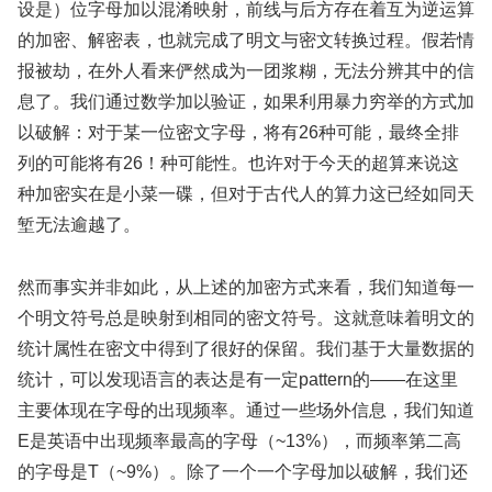
设是）位字母加以混淆映射，前线与后方存在着互为逆运算
的加密、解密表，也就完成了明文与密文转换过程。假若情
报被劫，在外人看来俨然成为一团浆糊，无法分辨其中的信
息了。我们通过数学加以验证，如果利用暴力穷举的方式加
以破解：对于某一位密文字母，将有26种可能，最终全排
列的可能将有26！种可能性。也许对于今天的超算来说这
种加密实在是小菜一碟，但对于古代人的算力这已经如同天
堑无法逾越了。
然而事实并非如此，从上述的加密方式来看，我们知道每一
个明文符号总是映射到相同的密文符号。这就意味着明文的
统计属性在密文中得到了很好的保留。我们基于大量数据的
统计，可以发现语言的表达是有一定pattern的——在这里
主要体现在字母的出现频率。通过一些场外信息，我们知道
E是英语中出现频率最高的字母（~13%），而频率第二高
的字母是T（~9%）。除了一个一个字母加以破解，我们还