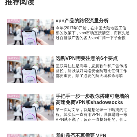
推荐阅读
vpn产品的路径流量分析
业界资讯
今年(2017年)开始，在中国大陆地区工信
部的政策下，vpn市场直接清空，而原先通
过百度做广告的各大vpn厂商一下子全搜不
到了，但是vpn的需求不会一下子就没有
了。这里我们通过路径流量的理论来分析
一个典型的vpn产品（蓝灯vpn）在vpn
市...
选购VPN需要注意的6个要点
业界资讯
互联网往往是病毒，恶意软件和广告传播
路径，所以做好网络安全防范比任何工作
都要重要。除了必要的防火墙和杀毒软件
外，你或许还需要一款专业的VPN。使用
虚拟网络（VPN）能够保护你在冲浪时不
受病毒、木马等干扰，尤其是能够保护的
浏览隐私，银行和邮箱...
手把手一步一步教你搭建可翻墙的
业界资讯
高速免费VPN和shadowsocks
第一次写文章，就是想记录一下瞎搞的过
程。其实我一直有用VPN，具体是哪一家
VPN就不说了，反正一直挺好用的。但是
就在最近，开始不好使了，速度时快时
慢，非常不稳定。搞得我很无奈。遂决定
自己学习搞起来。无非是花点钱搞事情
我们是否不再需要 VPN
业界资讯