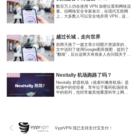
嘛。然后开始各种查资料，...
数百万人仍在使用 VPN 加密位置和网络流
量。但网络安全专家表示，在现代互联网
上，大多数人可以安全地弃用 VPN，这要
归功于加密技术的广泛使用使公共网络连
接的安全风险大大降低。加州大学伯克利
分校的网络安全讲师 Nicholas Weaver...
越过长城，走向世界
业界资讯
前两天推了一篇文章介绍图片资源库的，
文中说到了使用Google图库搜图，提到了
“翻墙”，后台这两天有很多人在问我关于
“翻墙”的“正确打开方式”，在后台回复了咨
询的朋友。想到既然很多人有这方面的需
求，独乐不如众乐，干脆整理一下给大家
分享出来。...
Nexitally 机场跑路了吗？
业界资讯
Nexitally 奶昔机场（或者叫佩奇机场）是
机场中的佼佼者，常年位于毒药机场排名
中的前列，也经常被其他重度科学上网爱
好者推崇，技术实力摆在那里，在线路方
便的投入也是十分舍得，独享唯云专线网
络高达 2Gbps 带宽，以及有高防服务器防
止被...
VyprVPN 现已支持支付宝支付！