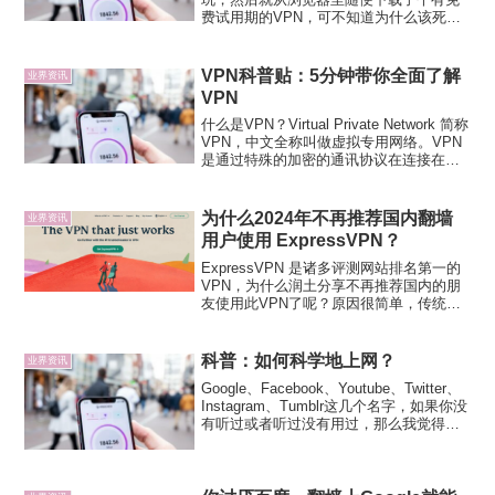
费试用期的VPN，可不知道为什么该死的
Facebook必须要我验证手机号，可等我打
开验证网页时又死活验证不了，试了几次
后我直接放弃了,本以为事情到这里就结束
VPN科普贴：5分钟带你全面了解
业界资讯
了，...
VPN
什么是VPN？Virtual Private Network 简称
VPN，中文全称叫做虚拟专用网络。VPN
是通过特殊的加密的通讯协议在连接在
Internet上的位于不同地方的两个或多个企
业内部网之间建立一条专有的通讯线路，
就好比是架设了一条...
为什么2024年不再推荐国内翻墙
业界资讯
用户使用 ExpressVPN？
ExpressVPN 是诸多评测网站排名第一的
VPN，为什么润土分享不再推荐国内的朋
友使用此VPN了呢？原因很简单，传统的
VPN目前并不适合中国国内用户的翻墙需
要，不仅仅是 ExpressVPN，VyprVPN、
PureVPN等一众海外知名...
科普：如何科学地上网？
业界资讯
Google、Facebook、Youtube、Twitter、
Instagram、Tumblr这几个名字，如果你没
有听过或者听过没有用过，那么我觉得这
篇文章也许会适合你。1.什么叫做科学地
上网首先我简单介绍下上述几个名字代表
的含义，Goo...