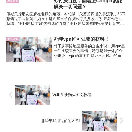
你讨厌百度，翻墙上Google就能
业界资讯
解决一切问题？
假期关掉朋友圈躲在世界的角落，本想做一朵芬芳四溢的臭流氓，却不
想错过了大新闻！如果不是近些日子百度医疗类搜索业务持续“作恶”，
我想，“有问题找度娘”这句话简直成了有问题找警察的完美复刻版本。
但是不可逆的事情已经发生，当下社会有了困难不管你是...
办理vpn许可证要的材料！
业界资讯
对于从事跨地区服务的企业来说，用vpn是
一件比较重要的事情，特别是对于外贸企
业来说，vpn的重要性就更不用说。然而对
于想要从事vpn业务经营的企业，具备有一
张vpn许可证的那将会是一个很好的开局场
面。vpn许可证，即国内因特网虚拟专用网
业务...
Vultr注册购买图文教程
那些年我用过的的VPN