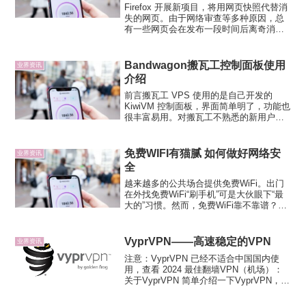
Firefox 开展新项目，将用网页快照代替消
失的网页。由于网络审查等多种原因，总
有一些网页会在发布一段时间后离奇消
失，内地网民将这种现象戏谑为“手慢无”。
尽管各大搜索引擎都提供网页快照（Web
Cache），以便用户查询失效网页内容，
Bandwagon搬瓦工控制面板使用
业界资讯
但这...
介绍
前言搬瓦工 VPS 使用的是自己开发的
KiwiVM 控制面板，界面简单明了，功能也
很丰富易用。对搬瓦工不熟悉的新用户可
能一开始不清楚什么功能去哪里调，可以
通过本文了解下。客户中心搬瓦工主页上
没有“Login”选项，点击“Client Ar...
免费WIFI有猫腻 如何做好网络安
业界资讯
全
越来越多的公共场合提供免费WiFi。出门
在外找免费WiFi“刷手机”可是大伙眼下“最
大的”习惯。然而，免费WiFi靠不靠谱？日
前，关于蹭免费Wifi而导致个人信息外泄的
提醒在朋友圈中疯转。业内人士建议，外
出时，大家不要用无需密码的免费WiF...
VyprVPN——高速稳定的VPN
业界资讯
注意：VyprVPN 已经不适合中国国内使
用，查看 2024 最佳翻墙VPN（机场）：
关于VyprVPN 简单介绍一下VyprVPN，官
方网站目前在墙内打不开（域名后缀为biz
的网站目前曝光得还不算多，墙内可以打