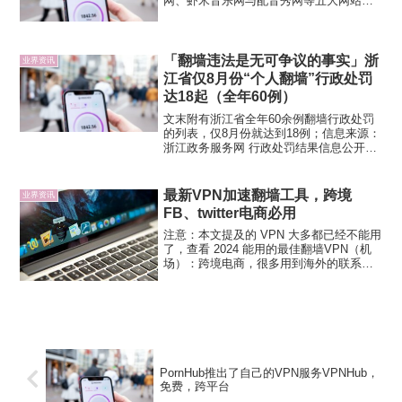
网、虾米音乐网与配音秀网等五大网站负
责人，要求业者修改网站上的违法与不良
讯息，并点名淘宝网涉及VPN工具的贩
售。中国在今年6月正式实施的《网路安全
法》 正在迅速发酵，儘...
「翻墙违法是无可争议的事实」浙
业界资讯
江省仅8月份“个人翻墙”行政处罚
达18起（全年60例）
文末附有浙江省全年60余例翻墙行政处罚
的列表，仅8月份就达到18例；信息来源：
浙江政务服务网 行政处罚结果信息公开系
统之所以能从浙江省信息公开平台找到如
此多的案例，得益于浙江信息公开系统是
全国少有的提供关键词搜索的检索系统。
最新VPN加速翻墙工具，跨境
业界资讯
（PS：一个没有...
FB、twitter电商必用
注意：本文提及的 VPN 大多都已经不能用
了，查看 2024 能用的最佳翻墙VPN（机
场）：跨境电商，很多用到海外的联系工
具和网站，比如最常用的就是Facebook和
twitter。国内上这两个网站非常慢，经常断
线，所以只能用一些工具进行加...
PornHub推出了自己的VPN服务VPNHub，
免费，跨平台