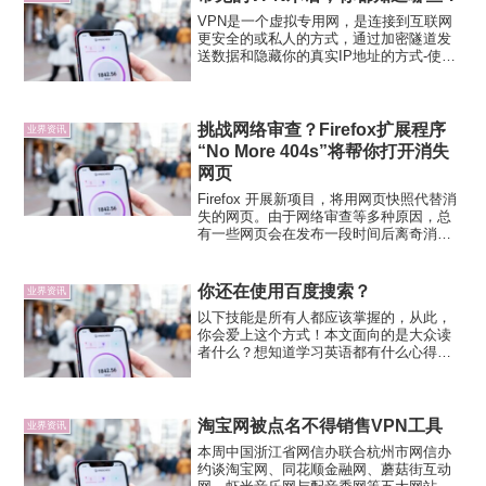
VPN是一个虚拟专用网，是连接到互联网
更安全的或私人的方式，通过加密隧道发
送数据和隐藏你的真实IP地址的方式-使其
更难有人追踪你的网上活动。在商业环境
中，VPN通常由需要远程访问并需要安全
访问公司内部网的员工使用。除此之外，
大多数VPN均用...
挑战网络审查？Firefox扩展程序
业界资讯
“No More 404s”将帮你打开消失
网页
Firefox 开展新项目，将用网页快照代替消
失的网页。由于网络审查等多种原因，总
有一些网页会在发布一段时间后离奇消
失，内地网民将这种现象戏谑为“手慢无”。
尽管各大搜索引擎都提供网页快照（Web
Cache），以便用户查询失效网页内容，
你还在使用百度搜索？
业界资讯
但这...
以下技能是所有人都应该掌握的，从此，
你会爱上这个方式！本文面向的是大众读
者什么？想知道学习英语都有什么心得和
经验！如果你上百度上搜一搜，我敢保证
会有很多关于培训机构的广告出来！用事
实来说明，如下图：百度搜索结果没错，
你看到了一长串的广告，右...
淘宝网被点名不得销售VPN工具
业界资讯
本周中国浙江省网信办联合杭州市网信办
约谈淘宝网、同花顺金融网、蘑菇街互动