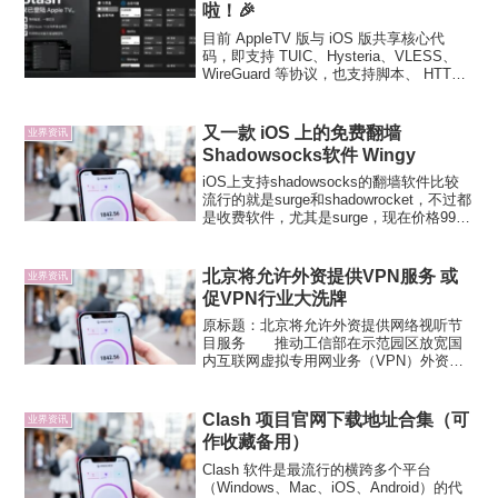
啦！🎉
目前 AppleTV 版与 iOS 版共享核心代
码，即支持 TUIC、Hysteria、VLESS、
WireGuard 等协议，也支持脚本、 HTTP
重写、MitM 等功能。由于目前为第一个测
试版，部分功能 UI 尚未完善，会在之后的
版本...
又一款 iOS 上的免费翻墙
业界资讯
Shadowsocks软件 Wingy
iOS上支持shadowsocks的翻墙软件比较
流行的就是surge和shadowrocket，不过都
是收费软件，尤其是surge，现在价格99
刀，不便宜。现在又出现了一款免费的翻
墙软件－Wingy。Wingy同样支持
shadowsocks...
北京将允许外资提供VPN服务 或
业界资讯
促VPN行业大洗牌
原标题：北京将允许外资提供网络视听节
目服务 推动工信部在示范园区放宽国
内互联网虚拟专用网业务（VPN）外资准
入条件。新京报快讯（记者 陈琳）今年年
底前，北京将推动开放互联网游戏、视频
和图书等互联网内容运营业务外资准入条
Clash 项目官网下载地址合集（可
业界资讯
件，探索在北京试点开...
作收藏备用）
Clash 软件是最流行的横跨多个平台
（Windows、Mac、iOS、Android）的代