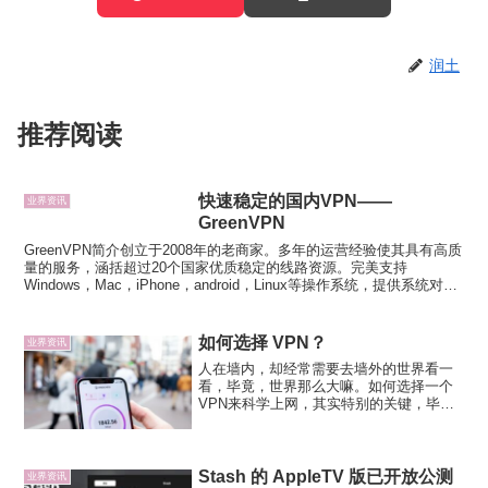
润土
推荐阅读
快速稳定的国内VPN——
业界资讯
GreenVPN
GreenVPN简介创立于2008年的老商家。多年的运营经验使其具有高质
量的服务，涵括超过20个国家优质稳定的线路资源。完美支持
Windows，Mac，iPhone，android，Linux等操作系统，提供系统对应
版本客户端，设置使用非常...
如何选择 VPN？
业界资讯
人在墙内，却经常需要去墙外的世界看一
看，毕竟，世界那么大嘛。如何选择一个
VPN来科学上网，其实特别的关键，毕
竟，谁都不喜欢刷新网页，看个视频都卡
顿的感觉。选择VPN也是一个难题，尤其
是对于很多新手而言，不知道从哪里去入
手，下面就谈谈如何选择...
Stash 的 AppleTV 版已开放公测
业界资讯