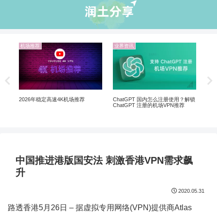
机场推荐
业界资讯
机场
Netf
制剧、
ChatGPT 国内怎么注册使用？解锁
2026年稳定高速4K机场推荐
ChatGPT 注册的机场VPN推荐
中国推进港版国安法 刺激香港VPN需求飙
升
2020.05.31
路透香港5月26日 – 据虚拟专用网络(VPN)提供商Atlas