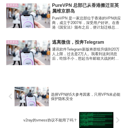
后我直接放弃了,本以为事情到这里就结束
PureVPN 总部已从香港搬迁至英
业界资讯
了，...
属维京群岛
PureVPN 是一家总部位于香港的VPN供应
商，成立于2007年，深受用户好评。在香
港《国安法》颁布之后，便计划迁移总部
到其他地区，今天收到PureVPN 邮件，邮
件内容提到他们已经完成了总部的迁徙。
邮件内容：我们在香港呆了超过14年，
逃离微信，投奔Telegram
业界资讯
这...
通讯软件Telegram新版将群组升级到20万
人上限，过去是2万人。我看到这则消息
后，吃惊不小，想起当年邮箱大战的时
候，各个网络公司还在是否收费，谷歌出
手了，不声响地把邮箱空间升级到一个
G，免费还安全，把其他公司甩开几条
街。可以说，Tele...
选择VPN的5大参考因素，只用VPN未必能
保护隐私安全
v2ray的vmess协议不能用了吗？