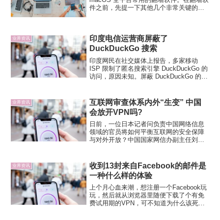
件之前，先提一下其他几个非常关键的安
全要素，即浏览器、输入法和聊天软件。
浏览器推荐由于浏览器会记录详细的个人
访问数据，出于安全问题考量不要使用国
印度电信运营商屏蔽了
产浏览器进行...
业界资讯
DuckDuckGo 搜索
印度网民在社交媒体上报告，多家移动
ISP 限制了匿名搜索引擎 DuckDuckGo 的
访问，原因未知。屏蔽 DuckDuckGo 的移
动 ISP 包括 Vodafone 4G 、Airtel 和
Reliance Jio 4G 。印度网民...
互联网审查体系内外“生变” 中国
业界资讯
会放开VPN吗?
日前，一位日本记者问负责中国网络信息
领域的官员将如何平衡互联网的安全保障
与对外开放？中国国家网信办副主任刘烈
宏称中国的互联网是充分开放的。中国官
员的回答显然很难令对这个问题保持好奇
的人满意，不限于今次，关于这个问题中
收到13封来自Facebook的邮件是
业界资讯
国一直欠缺一个“回答”。...
一种什么样的体验
上个月心血来潮，想注册一个Facebook玩
玩，然后就从浏览器里随便下载了个有免
费试用期的VPN，可不知道为什么该死的
Facebook必须要我验证手机号，可等我打
开验证网页时又死活验证不了，试了几次