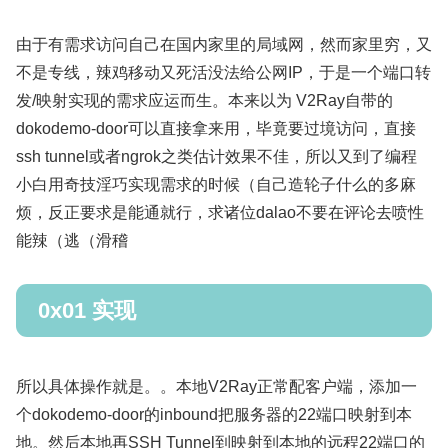
由于有需求访问自己在国内家里的局域网，然而家里穷，又
不是专线，辣鸡移动又死活没法给公网IP，于是一个端口转
发/映射实现的需求应运而生。本来以为 V2Ray自带的
dokodemo-door可以直接拿来用，毕竟要过境访问，直接
ssh tunnel或者ngrok之类估计效果不佳，所以又到了编程
小白用奇技淫巧实现需求的时候（自己造轮子什么的多麻
烦，反正要求是能通就行，求诸位dalao不要在评论去喷性
能辣（逃（滑稽
0x01 实现
所以具体操作就是。。本地V2Ray正常配客户端，添加一
个dokodemo-door的inbound把服务器的22端口映射到本
地。然后本地再SSH Tunnel到映射到本地的远程22端口的