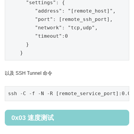
"settings"
: {

"address"
: 
"[remote_host]"
,

"port"
: [remote_ssh_port],

"network"
: 
"tcp,udp"
,

"timeout"
:
0
      }

    }
以及 SSH Tunnel 命令
ssh
-C
-f
-N
-R
[remote_service_port]
:0.0.
0x03 速度测试