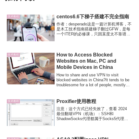
centos6.6下梯子搭建不完全指南
技术教程
作者：desperado这是一篇计算机博客，不
是木工技术指南搭建梯子翻过GFW，是每
一个ITER的必修课，只因某度太不靠谱
了，而且许多资料文档也是被挡在墙外的
因此，ITER往往有翻墙的必备需求，这时
我们一般会选择别人搭好的梯子，但是别
人的梯...
How to Access Blocked
技术教程
Websites on Mac, PC and
Mobile Devices in China
How to share and use VPN to visit
blocked websites in China?It tends to be
troublesome for a lot of people, mostly
stude...
Proxifier使用教程
技术教程
注意：这个方式已经失效了，查看 2024
最佳翻墙VPN（机场）：SSH和
ShadowSocks代理都属于Socks5代理，
不能像VPN那样把整个电脑都代理。因
此，一般情况下只有支持Socks5的软件才
能使用ssh、shadowsocks代...