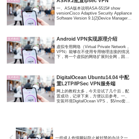
ASA9.2配置ipsec VPN
技术教程
一、ASA版本说明ASA-5515# show
versionCisco Adaptive Security Appliance
Software Version 9.1(2)Device Manager
Version 7.1(3)二、配...
Android VPN实现原理介绍
技术教程
虚拟专用网络（Virtual Private Network，
VPN）能够在不使用专用物理连接的情况
下，将一个虚拟的网络扩展到全网，因此
所有连接到VPN中的设备可如同物理连接
到同一私有网络中一样，发送并接收数
据。如果个人设备使用VPN接入目...
DigitalOcean Ubuntu14.04 中配
技术教程
置L2TP/IPSec VPN服务端
网上的教程太多，今天尝试了几个后，配
置成功，记录下来，方便以后参考。一、
安装环境DigitalOcean VPS， $5/mo套
餐，512MBMemory，1 CoreProcessor，
20GBSSD Disk, 1TBTransfer。...
一些成人色情网站防止被封禁的办法之一