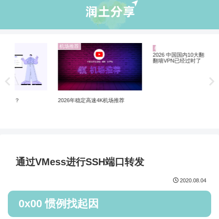
机场推荐
机
业界资讯
5个购买美区Apple ID 和小火箭翻墙
Net
软件的网站推荐
制剧
2026 中国国内10大翻墙机场推荐 |
翻墙VPN已经过时了
通过VMess进行SSH端口转发
2020.08.04
0x00 惯例找起因