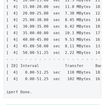
[  
4
]  
10.00
-15.00
sec
12.5
 MBytes  
21.0
[  
4
]  
15.00
-20.00
sec
11.0
 MBytes  
18.4
[  
4
]  
20.00
-25.00
sec
7.38
 MBytes  
12.4
[  
4
]  
25.00
-30.00
sec
8.45
 MBytes  
14.2
[  
4
]  
30.00
-35.00
sec
6.42
 MBytes  
10.8
[  
4
]  
35.00
-40.00
sec
10.1
 MBytes  
17.0
[  
4
]  
40.00
-45.00
sec
9.53
 MBytes  
16.0
[  
4
]  
45.00
-50.00
sec
8.11
 MBytes  
13.6
[  
4
]  
50.00
-51.25
sec
2.22
 MBytes  
14.9
- - - - - - - - - - - - - - - - - - - - - 
[ ID] Interval           Transfer     Band
[  
4
]   
0.00
-51.25
sec
110
 MBytes  
18.0
[  
4
]   
0.00
-51.25
sec
102
 MBytes  
16.7
iperf Done.