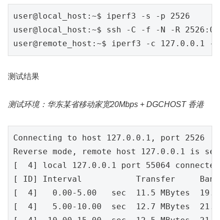
user@local_host
:~
$ iperf3 -s -p 
2526
user@local_host
:~
$ ssh -C -f -N -R 
2526
:
0
.
user@remote_host
:~
$ iperf3 -c 
127.0
.
0
.
1
 -p
测试结果
测试环境：华东某省移动家宽20Mbps + DGCHOST 香港
Connecting to host 
127.0
.0
.1
, port 
2526
Reverse mode, remote host 
127.0
.0
.1
 is sen
[  
4
] local 
127.0
.0
.1
 port 
55064
 connected
[ ID] Interval           Transfer     Band
[  
4
]   
0.00
-5.00
sec
11.5
 MBytes  
19.3
[  
4
]   
5.00
-10.00
sec
12.7
 MBytes  
21.4