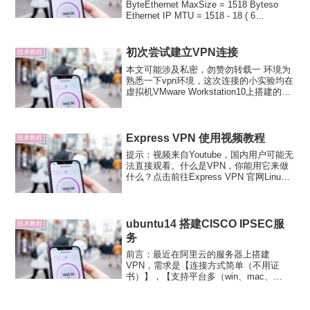
ByteEthernet MaxSize = 1518 Byteso
Ethernet IP MTU = 1518 - 18 ( 6
SRCMAC+ 6 DSTMAC+ 2 TY...
初次尝试建立VPN连接
技术教程
本文可能涉及私密，勿赞勿转载一 环境为
熟悉一下vpn环境，这次连接的小实验均在
虚拟机VMware Workstation10上搭建的环
境VPN:Debian6 2.6.32-5-amd64WSG:~#
uname -r2.6.32-5-am...
Express VPN 使用视频教程
技术教程
提示：视频来自Youtube，国内用户可能无
法直接观看。什么是VPN，你能用它来做
什么？点击前往Express VPN 官网Linux
系统使用Express VPN点击前往Express
VPN 官网Windows系统使用Express V...
ubuntu14 搭建CISCO IPSEC服
技术教程
务
前言：最近在阿里云的服务器上搭建
VPN，需求是【连接方式简单（不用证
书）】，【支持平台多（win、mac、
android、ios）】。在网上查阅并实践后，
整理了一套方便客户端使用的VPN方案，
这里整理记录一下。方案由