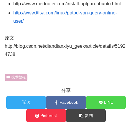
http://www.mednoter.com/install-pptp-in-ubuntu.html
http://www.ttlsa.com/linux/pptpd-vpn-query-online-
user/
原文
http://blog.csdn.net/diandianxiyu_geek/article/details/5192
4738
技术教程
分享
X
Facebook
LINE
Pinterest
复制