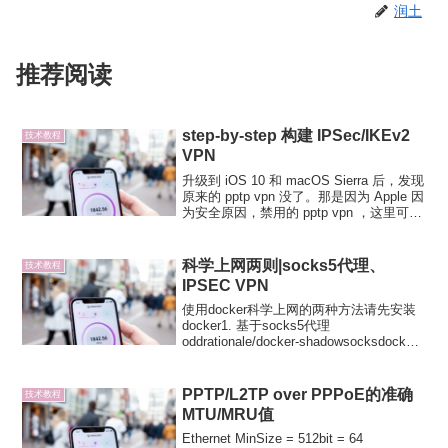
润土
推荐阅读
step-by-step 构建 IPSec/IKEv2
技术教程
VPN
升级到 iOS 10 和 macOS Sierra 后，发现
原来的 pptp vpn 没了。那是因为 Apple 因
为安全原因，禁用的 pptp vpn ，这里可以
查阅到 Apple 官方声明。你需要搭建一个
支持 IPSec/IKEv2 的...
科学上网两则|socks5代理、
技术教程
IPSEC VPN
使用docker科学上网的两种方法请先安装
docker1. 基于socks5代理
oddrationale/docker-shadowsocksdocker
pulldocker pull oddrationale/docker-
shadow...
PPTP/L2TP over PPPoE的准确
技术教程
MTU/MRU值
Ethernet MinSize = 512bit = 64